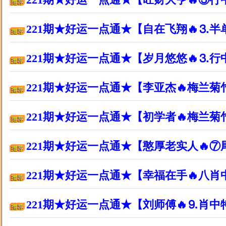
221期★好运一点通★【自在飞翔🔥⒊半
221期★好运一点通★【岁月悠悠🔥⒊行
221期★好运一点通★【李亚杰🔥梅兰菊
221期★好运一点通★【初学者🔥梅兰菊
221期★好运一点通★【憨厚老实人🔥⑦
221期★好运一点通★【幸福在手🔥八肖
221期★好运一点通★【刘师傅🔥⒐肖中