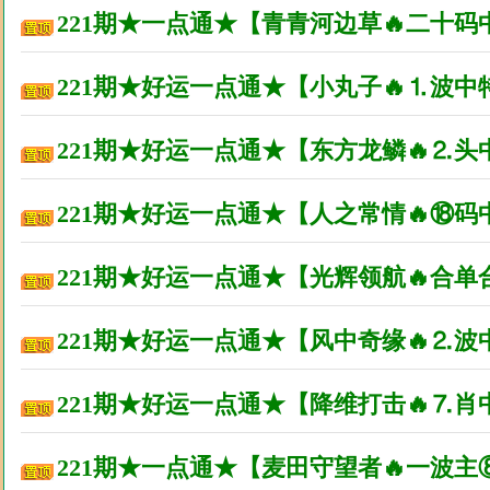
221期★一点通★【青青河边草🔥二十码
221期★好运一点通★【小丸子🔥⒈波中
221期★好运一点通★【东方龙鳞🔥⒉头
221期★好运一点通★【人之常情🔥⑱码
221期★好运一点通★【光辉领航🔥合单
221期★好运一点通★【风中奇缘🔥⒉波
221期★好运一点通★【降维打击🔥⒎肖
221期★一点通★【麦田守望者🔥一波主