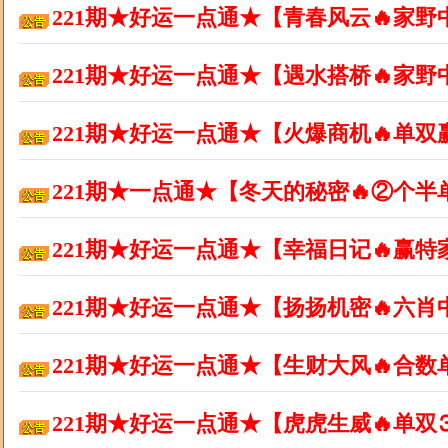
221期★好运一点通★【青春风云🔥家野
221期★好运一点通★【遇水搭桥🔥家野
221期★好运一点通★【火爆商机🔥单双
221期★一点通★【冬天的秘密🔥②个半
221期★好运一点通★【幸福日记🔥赢特
221期★好运一点通★【扬扬机密🔥六肖
221期★好运一点通★【生财大风🔥合数
221期★好运一点通★【虎虎生威🔥单双