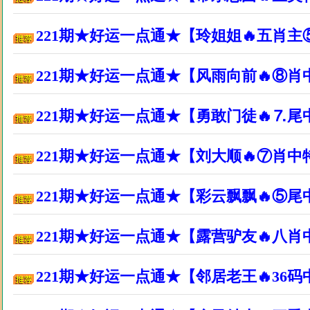
221期★好运一点通★【玲姐姐🔥五肖主
221期★好运一点通★【风雨向前🔥⑧肖
221期★好运一点通★【勇敢门徒🔥⒎尾
221期★好运一点通★【刘大顺🔥⑦肖中
221期★好运一点通★【彩云飘飘🔥⑤尾
221期★好运一点通★【露营驴友🔥八肖
221期★好运一点通★【邻居老王🔥36码