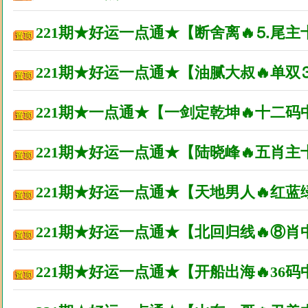
221期★好运一点通★【断舍离🔥⒌尾主
221期★好运一点通★【油腻大叔🔥单双
221期★一点通★【一剑定乾坤🔥十二码
221期★好运一点通★【陆晓峰🔥五肖主
221期★好运一点通★【天地男人🔥红蓝
221期★好运一点通★【北回归线🔥⑧肖
221期★好运一点通★【开船出海🔥36码