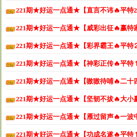
221期★好运一点通★【直言不讳🔥平特2 
221期★好运一点通★【威彩出征🔥赢特
221期★好运一点通★【彩界霸王🔥平特
221期★好运一点通★【神彩正传🔥平特
221期★好运一点通★【嗷嗷待哺🔥二十
221期★好运一点通★【坚韧不拔🔥大小
221期★好运一点通★【雁过留声🔥一波
221期★好运一点通★【功成名遂🔥平特