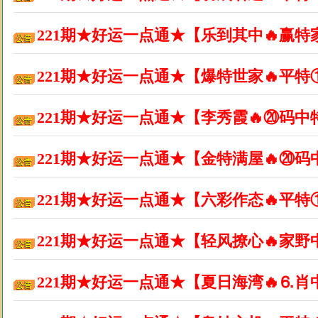
221期★好运一点通★【乐到其中🔥赢特
221期★好运一点通★【爆特世家🔥平特
221期★好运一点通★【李秀霞🔥⑳码中
221期★好运一点通★【金特满屋🔥⑳码
221期★好运一点通★【六彩作态🔥平特
221期★好运一点通★【轻风撩心🔥家野
221期★好运一点通★【夏日海湾🔥⒍肖