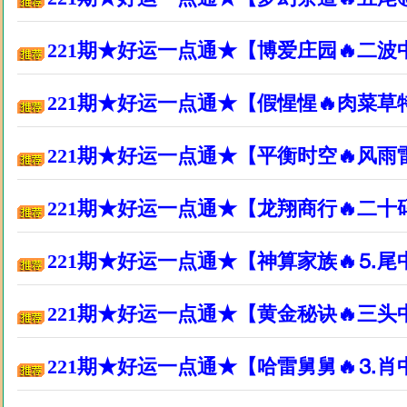
221期★好运一点通★【博爱庄园🔥二波
221期★好运一点通★【假惺惺🔥肉菜草
221期★好运一点通★【平衡时空🔥风雨
221期★好运一点通★【龙翔商行🔥二十
221期★好运一点通★【神算家族🔥⒌尾
221期★好运一点通★【黄金秘诀🔥三头
221期★好运一点通★【哈雷舅舅🔥⒊肖