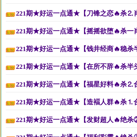
221期★好运一点通★【刀锋之恋🔥杀⒉
221期★好运一点通★【摇摇欲堕🔥杀一
221期★好运一点通★【钱井经商🔥稳杀
221期★好运一点通★【在所不辞🔥杀半
221期★好运一点通★【福星好料🔥杀⒉
221期★好运一点通★【造褔人群🔥杀⒈
221期★好运一点通★【发财超人🔥绝杀