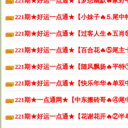
221期★好运一点通★【梦想幽默🔥家野
221期★好运一点通★【小妹子🔥⒌尾中
221期★好运一点通★【过客人生🔥五肖
221期★好运一点通★【百合花🔥⑤尾主
221期★好运一点通★【随风飘扬🔥平特
221期★好运一点通★【快乐年华🔥单双
221期★一点通网★【中东搬砖哥🔥④尾
221期★好运一点通★【花谢花开🔥②半