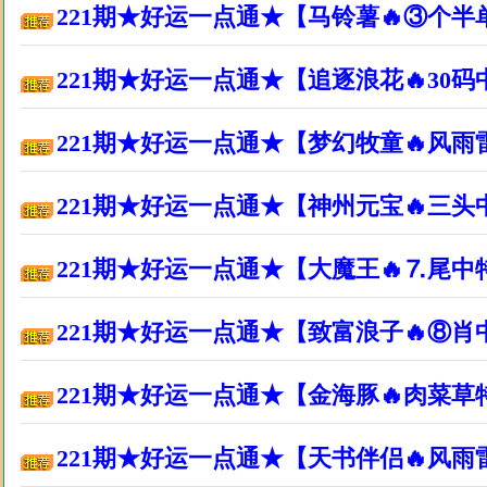
221期★好运一点通★【马铃薯🔥③个半
221期★好运一点通★【追逐浪花🔥30码
221期★好运一点通★【梦幻牧童🔥风雨
221期★好运一点通★【神州元宝🔥三头
221期★好运一点通★【大魔王🔥⒎尾中
221期★好运一点通★【致富浪子🔥⑧肖
221期★好运一点通★【金海豚🔥肉菜草
221期★好运一点通★【天书伴侣🔥风雨