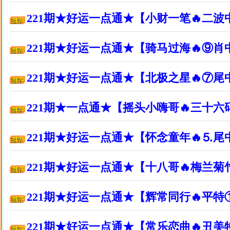
221期★好运一点通★【小财一笔🔥二波
221期★好运一点通★【骑马过海🔥⑨肖
221期★好运一点通★【北极之星🔥⑦尾
221期★一点通★【摇头小嗨哥🔥三十六
221期★好运一点通★【怀念童年🔥⒌尾
221期★好运一点通★【十八哥🔥梅兰菊
221期★好运一点通★【辉常同行🔥平特
221期★好运一点通★【常乐恋曲🔥丑美