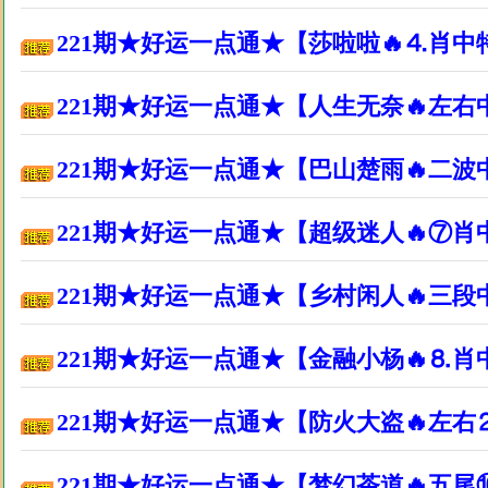
221期★好运一点通★【莎啦啦🔥⒋肖中
221期★好运一点通★【人生无奈🔥左右
221期★好运一点通★【巴山楚雨🔥二波
221期★好运一点通★【超级迷人🔥⑦肖
221期★好运一点通★【乡村闲人🔥三段
221期★好运一点通★【金融小杨🔥⒏肖
221期★好运一点通★【防火大盗🔥左右
221期★好运一点通★【梦幻茶道🔥五尾