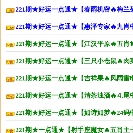
221期★好运一点通★【春雨机密🔥梅兰
221期★好运一点通★【惠泽专家🔥九肖
221期★好运一点通★【江汉平原🔥五肖
221期★好运一点通★【三只小仓鼠🔥肉
221期★好运一点通★【吉祥果🔥风雨雷
221期★好运一点通★【清茶浊酒🔥⒋尾
221期★好运一点通★【如诗如梦🔥24码
221期★一点通★【射手座魔女🔥五肖主