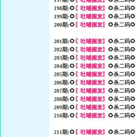
197期:🌻
〖吐哺握发〗
🌻杀二码🌻
198期:🌻
〖吐哺握发〗
🌻杀二码🌻
199期:🌻
〖吐哺握发〗
🌻杀二码🌻
200期:🌻
〖吐哺握发〗
🌻杀二码🌻
201期:🌻
〖吐哺握发〗
🌻杀二码🌻
202期:🌻
〖吐哺握发〗
🌻杀二码🌻
203期:🌻
〖吐哺握发〗
🌻杀二码🌻
204期:🌻
〖吐哺握发〗
🌻杀二码🌻
205期:🌻
〖吐哺握发〗
🌻杀二码🌻
206期:🌻
〖吐哺握发〗
🌻杀二码🌻
207期:🌻
〖吐哺握发〗
🌻杀二码🌻
208期:🌻
〖吐哺握发〗
🌻杀二码🌻
209期:🌻
〖吐哺握发〗
🌻杀二码🌻
210期:🌻
〖吐哺握发〗
🌻杀二码🌻
211期:🌻
〖吐哺握发〗
🌻杀二码🌻