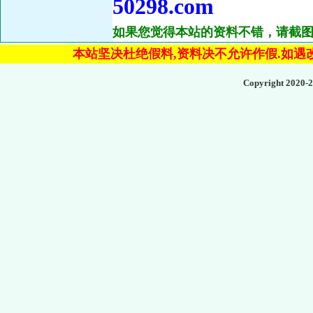
50298.com
如果您觉得本站的资料不错，请截图
本站坚决杜绝假料,资料决不允许作假.如遇改
Copyright 2020-