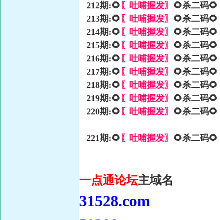
212期:🌻
〖吐哺握发〗
🌻杀二码🌻
213期:🌻
〖吐哺握发〗
🌻杀二码🌻
214期:🌻
〖吐哺握发〗
🌻杀二码🌻
215期:🌻
〖吐哺握发〗
🌻杀二码🌻
216期:🌻
〖吐哺握发〗
🌻杀二码🌻
217期:🌻
〖吐哺握发〗
🌻杀二码🌻
218期:🌻
〖吐哺握发〗
🌻杀二码🌻
219期:🌻
〖吐哺握发〗
🌻杀二码🌻
220期:🌻
〖吐哺握发〗
🌻杀二码🌻
221期:🌻
〖吐哺握发〗
🌻杀二码🌻
一点通论坛
主域名
31528.com