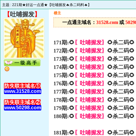
主题 :
221期★好运一点通★【吐哺握发🔥杀二码料🔥】
【
吐哺握发
】
楼主
一点通主域名：
31528.com
或
5029
171期:🌻
〖吐哺握发〗
🌻杀二码🌻
172期:🌻
〖吐哺握发〗
🌻杀二码🌻
173期:🌻
〖吐哺握发〗
🌻杀二码🌻
174期:🌻
〖吐哺握发〗
🌻杀二码🌻
175期:🌻
〖吐哺握发〗
🌻杀二码🌻
176期:🌻
〖吐哺握发〗
🌻杀二码🌻
防失联主域名①
www.31528.com
177期:🌻
〖吐哺握发〗
🌻杀二码🌻
178期:🌻
〖吐哺握发〗
🌻杀二码🌻
防失联主域名②
www.50298.com
179期:🌻
〖吐哺握发〗
🌻杀二码🌻
180期:🌻
〖吐哺握发〗
🌻杀二码🌻
181期:🌻
〖吐哺握发〗
🌻杀二码🌻