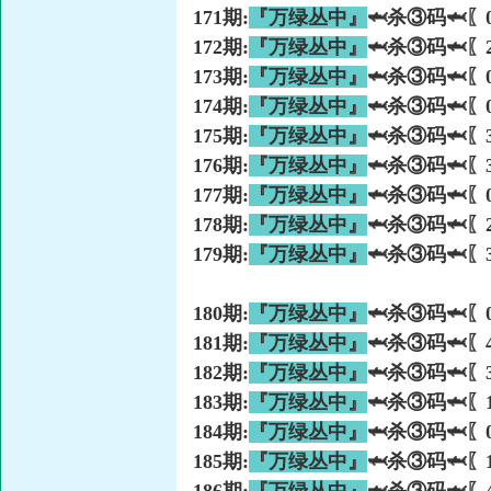
171期:
『万绿丛中』
🦈杀③码🦈〖0
172期:
『万绿丛中』
🦈杀③码🦈〖2
173期:
『万绿丛中』
🦈杀③码🦈〖0
174期:
『万绿丛中』
🦈杀③码🦈〖0
175期:
『万绿丛中』
🦈杀③码🦈〖3
176期:
『万绿丛中』
🦈杀③码🦈〖3
177期:
『万绿丛中』
🦈杀③码🦈〖0
178期:
『万绿丛中』
🦈杀③码🦈〖2
179期:
『万绿丛中』
🦈杀③码🦈〖3
180期:
『万绿丛中』
🦈杀③码🦈〖0
181期:
『万绿丛中』
🦈杀③码🦈〖4
182期:
『万绿丛中』
🦈杀③码🦈〖3
183期:
『万绿丛中』
🦈杀③码🦈〖1
184期:
『万绿丛中』
🦈杀③码🦈〖0
185期:
『万绿丛中』
🦈杀③码🦈〖1