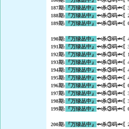
186期:
『万绿丛中』
🦈杀③码🦈〖4
187期:
『万绿丛中』
🦈杀③码🦈〖3
188期:
『万绿丛中』
🦈杀③码🦈〖2
189期:
『万绿丛中』
🦈杀③码🦈〖0
190期:
『万绿丛中』
🦈杀③码🦈〖4
191期:
『万绿丛中』
🦈杀③码🦈〖3
192期:
『万绿丛中』
🦈杀③码🦈〖1
193期:
『万绿丛中』
🦈杀③码🦈〖4
194期:
『万绿丛中』
🦈杀③码🦈〖4
195期:
『万绿丛中』
🦈杀③码🦈〖4
196期:
『万绿丛中』
🦈杀③码🦈〖0
197期:
『万绿丛中』
🦈杀③码🦈〖3
198期:
『万绿丛中』
🦈杀③码🦈〖3
199期:
『万绿丛中』
🦈杀③码🦈〖0
200期:
『万绿丛中』
🦈杀③码🦈〖2