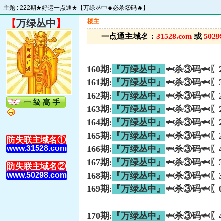
主题 :
222期★好运一点通★【万绿丛中🔥必杀③码🔥】
【
万绿丛中
】
楼主
一点通主域名：
31528.com
或
5029
160期:
『万绿丛中』
🦈杀③码🦈〖2
161期:
『万绿丛中』
🦈杀③码🦈〖3
162期:
『万绿丛中』
🦈杀③码🦈〖2
163期:
『万绿丛中』
🦈杀③码🦈〖2
164期:
『万绿丛中』
🦈杀③码🦈〖2
165期:
『万绿丛中』
🦈杀③码🦈〖2
防失联主域名①
www.31528.com
166期:
『万绿丛中』
🦈杀③码🦈〖4
167期:
『万绿丛中』
🦈杀③码🦈〖3
防失联主域名②
www.50298.com
168期:
『万绿丛中』
🦈杀③码🦈〖3
169期:
『万绿丛中』
🦈杀③码🦈〖0
170期:
『万绿丛中』
🦈杀③码🦈〖4