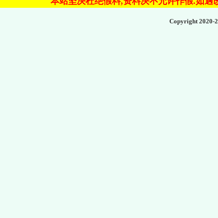
本站坚决杜绝假料,资料决不允许作假.如遇改
Copyright 2020-