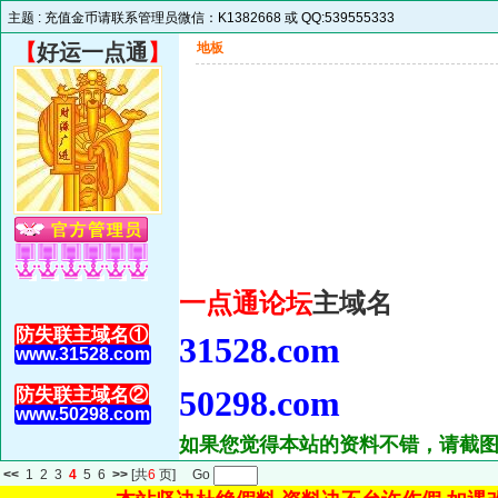
主题 :
充值金币请联系管理员微信：K1382668 或 QQ:539555333
【
好运一点通
】
地板
一点通论坛
主域名
防失联主域名①
31528.com
www.31528.com
防失联主域名②
50298.com
www.50298.com
如果您觉得本站的资料不错，请截图
<<
1
2
3
4
5
6
>>
[共
6
页] Go