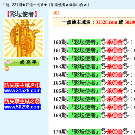
主题 :
221期★好运一点通★【彩坛使者🔥爆杀①合🔥】
【
彩坛使者
】
楼主
一点通主域名：
31528.com
或
5029
160期:
『彩坛使者』
🖐
杀①合
🖐﹝
161期:
『彩坛使者』
🖐
杀①合
🖐﹝
162期:
『彩坛使者』
🖐
杀①合
🖐﹝
163期:
『彩坛使者』
🖐
杀①合
🖐﹝
164期:
『彩坛使者』
🖐
杀①合
🖐﹝
165期:
『彩坛使者』
🖐
杀①合
🖐﹝
防失联主域名①
www.31528.com
166期:
『彩坛使者』
🖐
杀①合
🖐﹝
167期:
『彩坛使者』
🖐
杀①合
🖐﹝
防失联主域名②
www.50298.com
168期:
『彩坛使者』
🖐
杀①合
🖐﹝
169期:
『彩坛使者』
🖐
杀①合
🖐﹝
170期:
『彩坛使者』
🖐
杀①合
🖐﹝