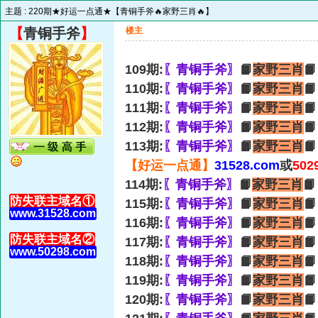
主题 :
220期★好运一点通★【青铜手斧🔥家野三肖🔥】
【
青铜手斧
】
楼主
109期:
〖青铜手斧〗
📙
家野三肖

110期:
〖青铜手斧〗
📙
家野三肖

111期:
〖青铜手斧〗
📙
家野三肖

112期:
〖青铜手斧〗
📙
家野三肖

113期:
〖青铜手斧〗
📙
家野三肖

【好运一点通】
31528.com
或
502
114期:
〖青铜手斧〗
📙
家野三肖
📙
防失联主域名①
115期:
〖青铜手斧〗
📙
家野三肖

www.31528.com
116期:
〖青铜手斧〗
📙
家野三肖

防失联主域名②
117期:
〖青铜手斧〗
📙
家野三肖

www.50298.com
118期:
〖青铜手斧〗
📙
家野三肖

119期:
〖青铜手斧〗
📙
家野三肖

120期:
〖青铜手斧〗
📙
家野三肖
