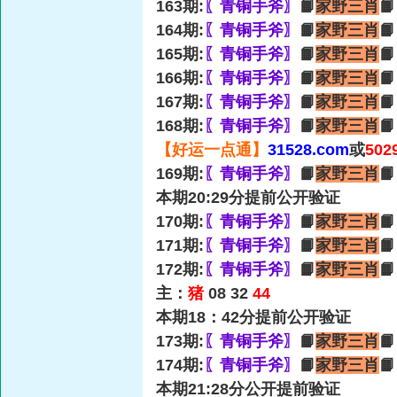
163期:
〖青铜手斧〗
📙
家野三肖

164期:
〖青铜手斧〗
📙
家野三肖

165期:
〖青铜手斧〗
📙
家野三肖

166期:
〖青铜手斧〗
📙
家野三肖

167期:
〖青铜手斧〗
📙
家野三肖

168期:
〖青铜手斧〗
📙
家野三肖

【好运一点通】
31528.com
或
502
169期:
〖青铜手斧〗
📙
家野三肖

本期20:29分提前公开验证
170期:
〖青铜手斧〗
📙
家野三肖

171期:
〖青铜手斧〗
📙
家野三肖

172期:
〖青铜手斧〗
📙
家野三肖

主：
猪
08 32
44
本期18：42分提前公开验证
173期:
〖青铜手斧〗
📙
家野三肖

174期:
〖青铜手斧〗
📙
家野三肖

本期21:28分公开提前验证