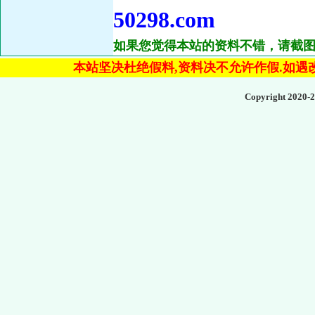
50298.com
如果您觉得本站的资料不错，请截图
本站坚决杜绝假料,资料决不允许作假.如遇改
Copyright 2020-