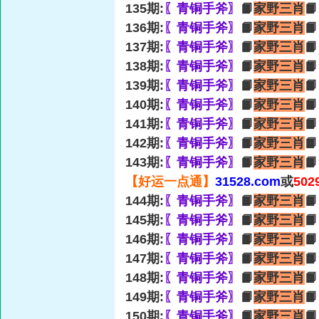
135期:
〖青铜手斧〗
📙
家野三肖

136期:
〖青铜手斧〗
📙
家野三肖

137期:
〖青铜手斧〗
📙
家野三肖

138期:
〖青铜手斧〗
📙
家野三肖

139期:
〖青铜手斧〗
📙
家野三肖

140期:
〖青铜手斧〗
📙
家野三肖

141期:
〖青铜手斧〗
📙
家野三肖

142期:
〖青铜手斧〗
📙
家野三肖

143期:
〖青铜手斧〗
📙
家野三肖

【好运一点通】
31528.com
或
502
144期:
〖青铜手斧〗
📙
家野三肖

145期:
〖青铜手斧〗
📙
家野三肖

146期:
〖青铜手斧〗
📙
家野三肖

147期:
〖青铜手斧〗
📙
家野三肖

148期:
〖青铜手斧〗
📙
家野三肖

149期:
〖青铜手斧〗
📙
家野三肖

150期:
〖青铜手斧〗
📙
家野三肖
