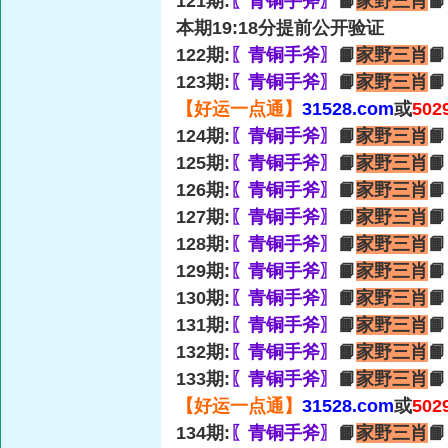
121期:
〖青铜手斧〗
📙
家野三肖

本期19:18分提前公开验证
122期:
〖青铜手斧〗
📙
家野三肖

123期:
〖青铜手斧〗
📙
家野三肖

【好运一点通】
31528.com
或
502
124期:
〖青铜手斧〗
📙
家野三肖

125期:
〖青铜手斧〗
📙
家野三肖

126期:
〖青铜手斧〗
📙
家野三肖

127期:
〖青铜手斧〗
📙
家野三肖

128期:
〖青铜手斧〗
📙
家野三肖

129期:
〖青铜手斧〗
📙
家野三肖

130期:
〖青铜手斧〗
📙
家野三肖

131期:
〖青铜手斧〗
📙
家野三肖

132期:
〖青铜手斧〗
📙
家野三肖

133期:
〖青铜手斧〗
📙
家野三肖

【好运一点通】
31528.com
或
502
134期:
〖青铜手斧〗
📙
家野三肖
