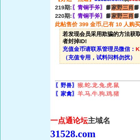
219期:
〖青铜手斧〗
📙
家野三肖

220期:
〖青铜手斧〗
📙
家野三肖

此帖售价 399 金币,已有 10 人购
若发现会员采用欺骗的方法获取财
者封掉ID!
充值金币请联系管理员微信：
K
（充值专用，试料问料勿扰）
〖野兽〗
猴.蛇.龙.兔.虎.鼠
〖家禽〗
羊.马.牛.狗.鸡.猪
一点通论坛
主域名
31528.com