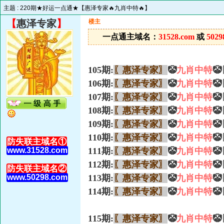
主题 :
220期★好运一点通★【惠泽专家🔥九肖中特🔥】
【
惠泽专家
】
楼主
一点通主域名：
31528.com
或
5029
105期:
〖惠泽专家〗
🤡
九肖中特

106期:
〖惠泽专家〗
🤡
九肖中特

107期:
〖惠泽专家〗
🤡
九肖中特

108期:
〖惠泽专家〗
🤡
九肖中特

109期:
〖惠泽专家〗
🤡
九肖中特

110期:
〖惠泽专家〗
🤡
九肖中特

防失联主域名①
www.31528.com
111期:
〖惠泽专家〗
🤡
九肖中特

112期:
〖惠泽专家〗
🤡
九肖中特

防失联主域名②
www.50298.com
113期:
〖惠泽专家〗
🤡
九肖中特

114期:
〖惠泽专家〗
🤡
九肖中特

115期:
〖惠泽专家〗
🤡
九肖中特
