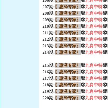
206期:
〖惠泽专家〗
🤡
九肖中特

207期:
〖惠泽专家〗
🤡
九肖中特

208期:
〖惠泽专家〗
🤡
九肖中特

209期:
〖惠泽专家〗
🤡
九肖中特

210期:
〖惠泽专家〗
🤡
九肖中特

211期:
〖惠泽专家〗
🤡
九肖中特

212期:
〖惠泽专家〗
🤡
九肖中特

213期:
〖惠泽专家〗
🤡
九肖中特

214期:
〖惠泽专家〗
🤡
九肖中特

215期:
〖惠泽专家〗
🤡
九肖中特

216期:
〖惠泽专家〗
🤡
九肖中特

217期:
〖惠泽专家〗
🤡
九肖中特

218期:
〖惠泽专家〗
🤡
九肖中特

219期:
〖惠泽专家〗
🤡
九肖中特

220期:
〖惠泽专家〗
🤡
九肖中特
