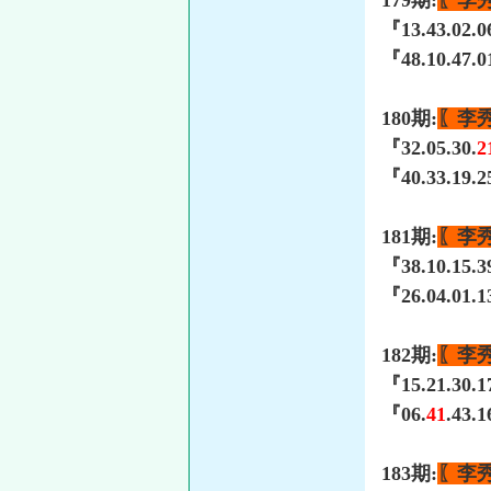
179期:
〖李
『13.43.02.0
『48.10.47.01
180期:
〖李
『32.05.30.
2
『40.33.19.2
181期:
〖李
『38.10.15.3
『26.04.01.1
182期:
〖李
『15.21.30.1
『06.
41
.43.1
183期:
〖李