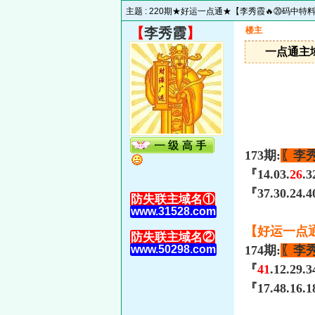
主题 :
220期★好运一点通★【李秀霞🔥⑳码中特料
【
李秀霞
】
楼主
一点通主
173期:
〖李
『14.03.
26
.3
『37.30.24.4
防失联主域名①
www.31528.com
【好运一点
防失联主域名②
www.50298.com
174期:
〖李
『
41
.12.29.
『17.48.16.1