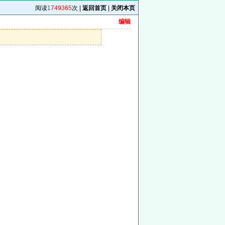
阅读
1749365
次 |
返回首页
|
关闭本页
编辑