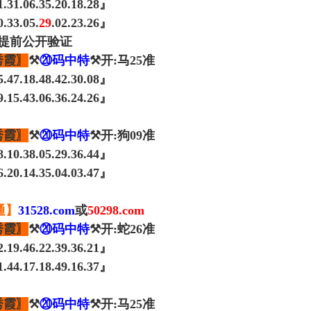
1.31.06.35.20.18.28』
.33.05.
29
.02.23.26』
9分提前公开验证
秀霞〗
⚒
⑳码中特
⚒开:马25准
5.47.18.48.42.30.08』
9.15.43.06.36.24.26』
秀霞〗
⚒
⑳码中特
⚒开:狗09准
18.10.38.05.29.36.44』
6.20.14.35.04.03.47』
通】
31528.com
或
50298.com
秀霞〗
⚒
⑳码中特
⚒开:蛇26准
2.19.46.22.39.36.21』
11.44.17.18.49.16.37』
秀霞〗
⚒
⑳码中特
⚒开:马25准