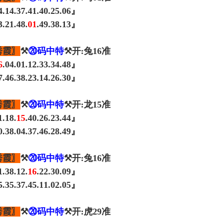
4.14.37.41.40.25.06』
.21.48.
01
.49.38.13』
秀霞〗
⚒
⑳码中特
⚒开:兔16准
6
.04.01.12.33.34.48』
7.46.38.23.14.26.30』
秀霞〗
⚒
⑳码中特
⚒开:龙15准
.18.
15
.40.26.23.44』
0.38.04.37.46.28.49』
秀霞〗
⚒
⑳码中特
⚒开:兔16准
.38.12.
16
.22.30.09』
5.35.37.45.11.02.05』
秀霞〗
⚒
⑳码中特
⚒开:虎29准