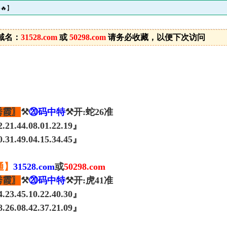
🔥】
域名：
31528.com
或
50298.com
请务必收藏，以便下次访问
秀霞〗
⚒
⑳码中特
⚒开:蛇26准
2.21.44.08.01.22.19』
0.31.49.04.15.34.45』
通】
31528.com
或
50298.com
秀霞〗
⚒
⑳码中特
⚒开:虎41准
34.23.45.10.22.40.30』
8.26.08.42.37.21.09』