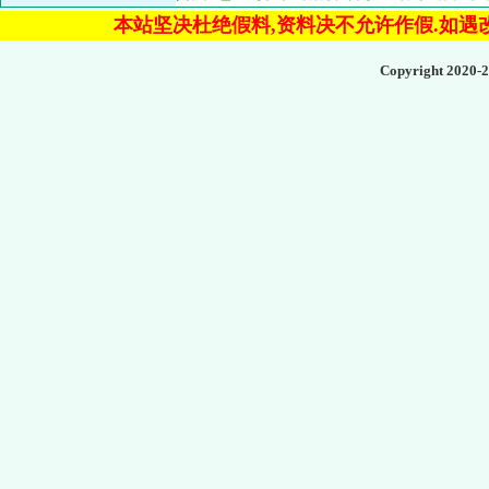
本站坚决杜绝假料,资料决不允许作假.如遇改
Copyright 2020-