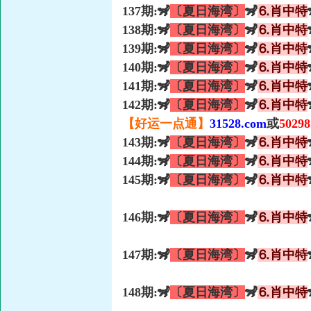
137期:🦨
〔夏日海湾〕
🦨
⒍肖中特
138期:🦨
〔夏日海湾〕
🦨
⒍肖中特
139期:🦨
〔夏日海湾〕
🦨
⒍肖中特
140期:🦨
〔夏日海湾〕
🦨
⒍肖中特
141期:🦨
〔夏日海湾〕
🦨
⒍肖中特
142期:🦨
〔夏日海湾〕
🦨
⒍肖中特
【好运一点通】
31528.com
或
50298
143期:🦨
〔夏日海湾〕
🦨
⒍肖中特
144期:🦨
〔夏日海湾〕
🦨
⒍肖中特
145期:🦨
〔夏日海湾〕
🦨
⒍肖中特
146期:🦨
〔夏日海湾〕
🦨
⒍肖中特
147期:🦨
〔夏日海湾〕
🦨
⒍肖中特
148期:🦨
〔夏日海湾〕
🦨
⒍肖中特