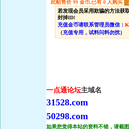
此帖售价 99 金币,已有 0 人购买
若发现会员采用欺骗的方法获取财
封掉ID!
充值金币请联系管理员微信：
K
（充值专用，试料问料勿扰）
一点通论坛
主域名
31528.com
50298.com
如果您觉得本站的资料不错，请截图