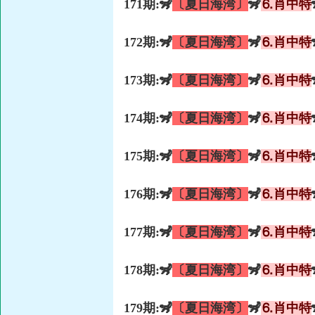
171期:🦨
〔夏日海湾〕
🦨
⒍肖中特
172期:🦨
〔夏日海湾〕
🦨
⒍肖中特
173期:🦨
〔夏日海湾〕
🦨
⒍肖中特
174期:🦨
〔夏日海湾〕
🦨
⒍肖中特
175期:🦨
〔夏日海湾〕
🦨
⒍肖中特
176期:🦨
〔夏日海湾〕
🦨
⒍肖中特
177期:🦨
〔夏日海湾〕
🦨
⒍肖中特
178期:🦨
〔夏日海湾〕
🦨
⒍肖中特
179期:🦨
〔夏日海湾〕
🦨
⒍肖中特