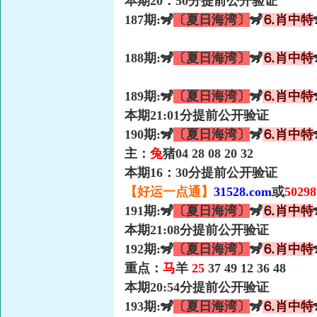
本期20：50分提前公开验证
187期:🦨
〔夏日海湾〕
🦨
⒍肖中特
188期:🦨
〔夏日海湾〕
🦨
⒍肖中特
189期:🦨
〔夏日海湾〕
🦨
⒍肖中特
本期21:01分提前公开验证
190期:🦨
〔夏日海湾〕
🦨
⒍肖中特
主：
兔
猪04 28 08 20 32
本期16：30分提前公开验证
【好运一点通】
31528.com
或
50298
191期:🦨
〔夏日海湾〕
🦨
⒍肖中特
本期21:08分提前公开验证
192期:🦨
〔夏日海湾〕
🦨
⒍肖中特
重点：
马
羊
25
37 49 12 36 48
本期20:54分提前公开验证
193期:🦨
〔夏日海湾〕
🦨
⒍肖中特