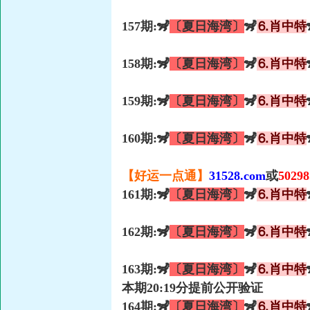
157期:🦨
〔夏日海湾〕
🦨
⒍肖中特
158期:🦨
〔夏日海湾〕
🦨
⒍肖中特
159期:🦨
〔夏日海湾〕
🦨
⒍肖中特
160期:🦨
〔夏日海湾〕
🦨
⒍肖中特
【好运一点通】
31528.com
或
50298
161期:🦨
〔夏日海湾〕
🦨
⒍肖中特
162期:🦨
〔夏日海湾〕
🦨
⒍肖中特
163期:🦨
〔夏日海湾〕
🦨
⒍肖中特
本期20:19分提前公开验证
164期:🦨
〔夏日海湾〕
🦨
⒍肖中特