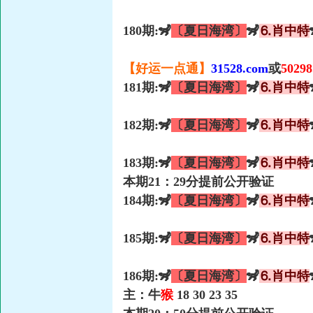
180期:🦨
〔夏日海湾〕
🦨
⒍肖中特
【好运一点通】
31528.com
或
50298
181期:🦨
〔夏日海湾〕
🦨
⒍肖中特
182期:🦨
〔夏日海湾〕
🦨
⒍肖中特
183期:🦨
〔夏日海湾〕
🦨
⒍肖中特
本期21：29分提前公开验证
184期:🦨
〔夏日海湾〕
🦨
⒍肖中特
185期:🦨
〔夏日海湾〕
🦨
⒍肖中特
186期:🦨
〔夏日海湾〕
🦨
⒍肖中特
主：牛
猴
18 30 23 35